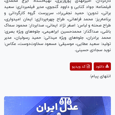
کارگردان: امیرمهدی پوروزیری، تهیه‌کننده: ایرج محمدی،
فیلمنامه: جواد کتابی و داوود گنجوی، مدیر فیلمبرداری: سعید
براتی، تدوین: حمید نجفی‌راد، سرپرست گروه کارگردانی و
برنامه‌ریز: محمد فراهانی، طراح چهره‌پردازی: ایمان امیدواری،
طراح صحنه و لباس: اصغر نژاد ایمانی، صدابردار: محمود سماک
باشی، صداگذار: محمدحسین ابراهیمی، جلوه‌های ویژه بصری:
محمد برادران، جلوه‌های ویژه میدانی: حمید رسولیان، مدیر
تولید: سعید عطایی، موسیقی: مسعود سخاوت‌دوست، عکاس:
نوید سجادی حسینی.
Play
دانلود
کد ویدیو
Video
انتهای پیام/