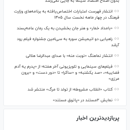
بدون اصلاح اقتصاد سینما به جایی نمی‌رسد
انتشار فهرست اعتبارات اختصاص‌یافته به برنامه‌های وزارت
فرهنگ در چهار ماهه نخست سال ۱۴۰۵
«بامداد خمار» و هنر جان بخشیدن به یک رمان عامه‌پسند
راهیابی دو انیمیشن سوره به سی‌امین جشنواره فیلم رود
آیلند
انتشار نماهنگ «نوبت منه» با صدای عبدالرضا هلالی
فیلم‌های سینمایی و تلویزیونی آخر هفته؛ از «پدرم یه آدم
فضاییه»، «صد یکشنبه» و «ساکرا» تا «دور دست» و «برون
مرزی»
کتاب «انقلاب مشروطه؛ از تولد تا مرگ» منتشر شد
نمایش ۲مستند در «پاتوق مستند»
پربازدیدترین اخبار