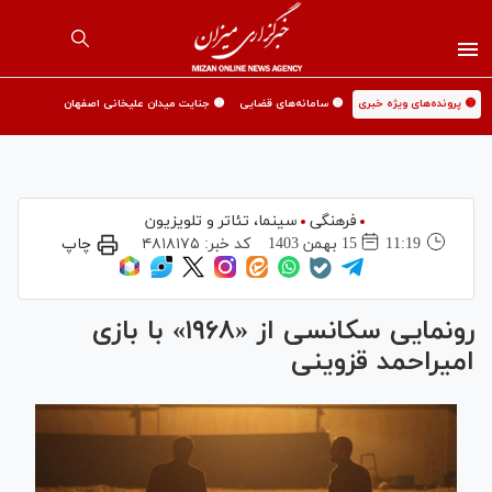
🟡 پرونده‌های ویژه خبری
🟡 سامانه‌های قضایی
🟡 جنایت میدان علیخانی اصفهان
فرهنگی
سینما،‌ تئاتر و تلویزیون
11:19
15 بهمن 1403
کد خبر:
۴۸۱۸۱۷۵
چاپ
رونمایی سکانسی از «۱۹۶۸» با بازی
امیراحمد قزوینی