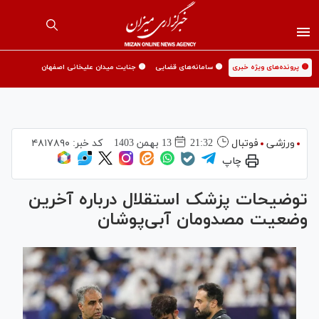
🟡 پرونده‌های ویژه خبری
🟡 سامانه‌های قضایی
🟡 جنایت میدان علیخانی اصفهان
ورزشی
فوتبال
21:32
13 بهمن 1403
کد خبر:
۴۸۱۷۸۹۰
چاپ
توضیحات پزشک استقلال درباره آخرین
وضعیت مصدومان آبی‌پوشان