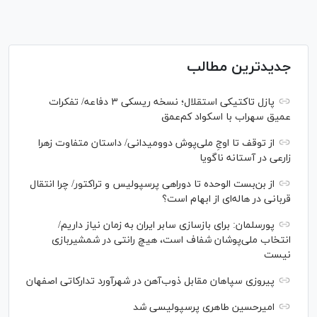
جدیدترین مطالب
پازل تاکتیکی استقلال؛ نسخه ریسکی ۳ دفاعه/ تفکرات
عمیق سهراب با اسکواد کم‌عمق
از توقف تا اوجِ ملی‌پوش دوومیدانی/ داستان متفاوت زهرا
زارعی در آستانه ناگویا
از بن‌بست الوحده تا دوراهی پرسپولیس و تراکتور/ چرا انتقال
قربانی در هاله‌ای از ابهام است؟
پورسلمان: برای بازسازی سابر ایران به زمان نیاز داریم/
انتخاب ملی‌پوشان شفاف است، هیچ رانتی در شمشیربازی
نیست
پیروزی سپاهان مقابل ذوب‌آهن در شهرآورد تدارکاتی اصفهان
امیرحسین طاهری پرسپولیسی شد