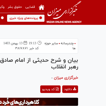
قضایی
حقوق بشر
وکی
🟡 پرونده‌های ویژه خبری
🟡 
چندرسانه
سایر حوزه
19:13
13 بهمن 1403
ها
کد خبر:
۴۸۱۷۸۷۱
بیان و شرح حدیثی از امام صادق(
رهبر انقلاب
خبرگزاری میزان
-
ay
دانلود
کد ویدیو
deo