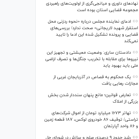
نهاد‌های داوری و میانجی‌گری از اولویت‌های راهبردی
مجموعه قضایی استان بوده است
ادعای نماینده مجلس درباره «نحوه ردزنی محل
استقرار شهید لاریجانی» صحت ندارد/ بررسی‌های
قضایی و پرونده تشکیل شده این ادعا را تایید
نمی‌کند
دادستان ساری: وضعیت معیشتی و تجهیز این
نیرو‌ها برای مقابله با تخریب جنگل‌ها و تصرف اراضی
ملی باید بهبود یابد
یک محکوم به قصاص در آذربایجان‌ غربی از
مجازات رهایی یافت
تعارض قوانین؛ مانع پنهان سنددار شدن بخش
بزرگی از املاک
تهاتر ۱۶۷۳ میلیارد تومان از اموال شرکت‌های
تراستی/ توقیف ۸۶ خودروی لوکس، ۱۸۷ قطعه زمین
و ۸۶ واحد آپارتمان
رشد حدود ۹ درصدی صلح و سازش در شورای حل