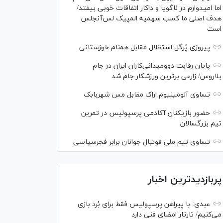
اما امیدوارم در ناگویا و داکار اتفاقات خوبی بیفتد/
هدف اصلی ما کسب سهمیه المپیک لس‌آنجلس
است
پیروزی پُرگل استقلال مقابل همنام خوزستانی
پایان رقابت دوومیدانی‌کاران ایران در جام
بلاروس/ زارعی برترین ورزشکار جام شد
تساوی آلومینیوم اراک مقابل مس شهربابک
حضور بازیکنان آکادمی پرسپولیس در تمرین
تیم بزرگسالان
تساوی تیم ملی فوتبال جوانان برابر فجرسپاسی
پربازدیدترین اخبار
عبدی: با پیراهن پرسپولیس فقط برای بُرد بازی
می‌کنیم/ تارتار امضای فنی دارد