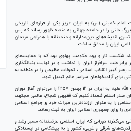
ی حضرت امام خمینی (س) به ایران عزیز یکی از فراز‌های تاریخی
زرگ ملتی را در جامعه جهانی به منصه ظهور رساند که پس
ن با رهبری خود و تسری اندیشه‌های دین‌مدارانه و متمدنانه با همراهی مردمان
لامی ایران را محقق ساخت.
مطلع دهه فجر انقلاب اسلامی ۵۷ رخ داد شکست تار و پود حکومت پهلوی بود که با حمایت‌های
رابر ملت سرافراز ایران را نداشت و در نهایت بنیانگذاری
 رهبر کبیر انقلاب اسلامی، تحولات عظیمی را در منطقه به
ئنی برای آزادیخواهان سراسر عالم تبدیل شود.
بدون شک ورود تاریخی حضرت امام خمینی رحمه الله علیه به ایران در ۱۲ بهمن ۱۳۵۷ را می‌توان آغاز دوران
ران صدر اسلام قلمداد کنیم که فقیهی شجاع، عالمی مجتهد،
امی را به عنوان ارزنده‌ترین میراث خود بر جوامع اسلامی
دی را برای جمهوری اسلامی ایران به ثبت رساند.
 می‌گذرد؛ دورانی که ایران اسلامی عزتمندانه مسیر رشد و
رقدرت‌های شرقی و غربی، کشور را به پیشگامی در ایستادگی