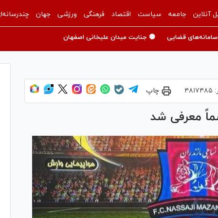
ل آنلاین
جامعه
سیاست
اقتصاد
فرهنگی
ورزشی
جهان
چندرسانه‌ا
سامانه‌های قضایی
🟡 جنایت میدان علیخانی اصفهان
:
۴۸۱۷۴۸۵
چاپ
ماً معرفی شد