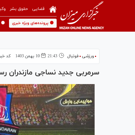
قضایی
حقوق بشر
وکی
🟡 پرونده‌های ویژه خبری
🟡 
ورزشی
فوتبال
21:43
10 بهمن 1403
کد خبر
سرمربی جدید نساجی مازندران رس