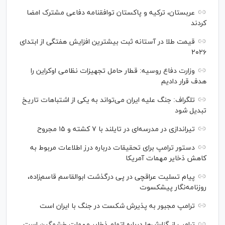
عربستان، ترکیه و پاکستان توافقنامه دفاعی مشترک امضا
کردند
قیمت طلا در آستانه ثبت بیشترین افزایش هفتگی از ابتدای
۲۰۲۶
وزارت دفاع روسیه: قطار حامل تجهیزات نظامی اوکراین را
هدف قرار دادیم
تلگراف: جنگ علیه ایران می‌تواند به یکی از اشتباهات تاریخ
تبدیل شود
تیراندازی در مدرسه‌ای در تایلند با ۷ کشته و ۱۵ مجروح
دستور ترامپ برای تحقیقات درباره درز اطلاعات مربوط به
کاهش ذخایر مهمات آمریکا
پیام تسلیت عراقچی در پی درگذشت ابوالقاسم قاسم‌زاده،
روزنامه‌نگار پیشکسوت
ترامپ مجبور به پذیرش شکست در جنگ با ایران است
ترامپ از گزارش‌ها درباره اتمام ذخایر مهمات خشمگین است