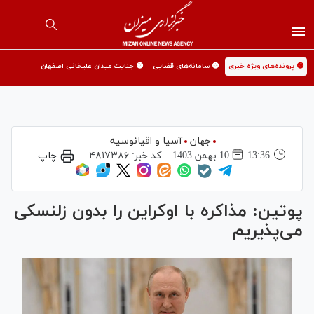
🟡 پرونده‌های ویژه خبری
🟡 سامانه‌های قضایی
🟡 جنایت میدان علیخانی اصفهان
جهان
آسیا و اقیانوسیه
13:36
10 بهمن 1403
کد خبر:
۴۸۱۷۳۸۶
چاپ
پوتین: مذاکره با اوکراین را بدون زلنسکی
می‌پذیریم