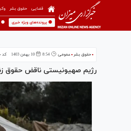
قضایی
حقوق بشر
وکی
🟡 پرونده‌های ویژه خبری
🟡 
حقوق بشر
عمومی
8:54
10 بهمن 1403
کد خ
رژیم صهیونیستی ناقض حقوق زنان 