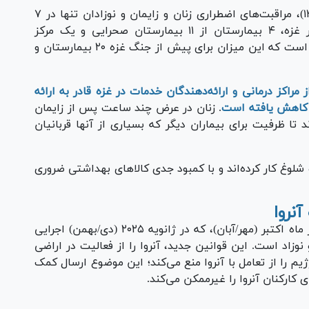
براساس گزارش‌ها در ژانویه ۲۰۲۵ (دی/بهمن ۱۴۰۳)، مراقبت‌های اضطراری زنان و زایمان و نوزادان تنها در ۷
بیمارستان از ۱۸ بیمارستان نیمه‌فعال در سراسر غزه، ۴ بیمارستان از ۱۱ بیمارستان صحرایی و یک مرکز
بهداشتی اجتماعی در دسترس است. این درحالی است که این میزان برای پیش از جنگ غزه ۲۰ بیمارستان و
راکز درمانی و ارائه‌دهندگان خدمات در غزه قادر به ارائه
 کاهش یافته است
. زنان در عرض چند ساعت پس از زایمان
 تا ظرفیت برای بیماران دیگر که بسیاری از آنها قربانیان
شلوغ کار کرده‌اند و با کمبود جدی کالا‌های بهداشتی ضروری
نروا
۲ لایحه تصویب‌شده کنست رژیم صهیونیستی در ماه اکتبر (مهر/آبان)، که در ژانویه ۲۰۲۵ (دی/بهمن) اجرایی
زاد است. این قوانین جدید، آنروا را از فعالیت در اراضی
م را از تعامل با آنروا منع می‌کند؛ این موضوع ارسال کمک
ای کارکنان آنروا را غیرممکن می‌کند.