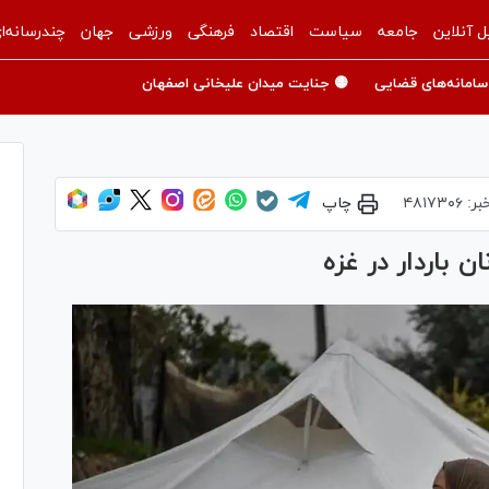
ل آنلاین
جامعه
سیاست
اقتصاد
فرهنگی
ورزشی
جهان
چندرسانه‌ا
سامانه‌های قضایی
🟡 جنایت میدان علیخانی اصفهان
بر:
۴۸۱۷۳۰۶
چاپ
باردار در غزه