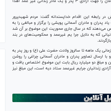
مردمی مبلغ ۲ میلیارد ریال معادل ۲۰۰ میلیون تومان را جهت آزادی ۳ پدر و یک مادر زندانی غیر عمد اهدا
در رابطه این اقدام خداپسندانه گفت: مردم شهیدپرور
د پدران و مادران آسمانی پویشی را برگزار و مبالغی را به
ص می‌دهند که در سال جاری محوریت این موضوع بر آن شد
انی که به دلایل جرا یم غیرعمد و محکومیت‌های در بند
زگردند.
زمانی یک ماهه تا سالروز ولادت حضرت علی (ع) و روز پدر به
و با ارسال تصاویر پدران و مادران آسمانی چراغی را روشن
مسال با همت مردم ۴۴۰ چراغ روشن و مبلغ دو میلیارد ریال بابت این موضوع اختصاص یافت و
زادی زندانیان جرایم غیرعمد ستاد دیه است، این مبلغ نیز