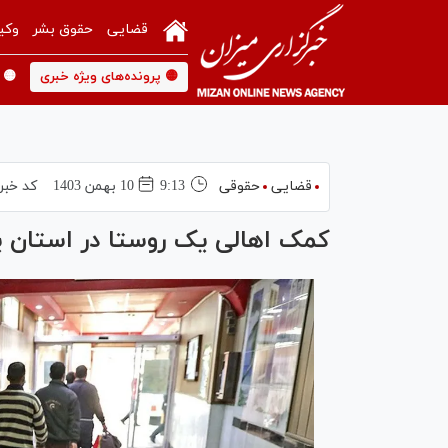
قضایی
حقوق بشر
وکی
🟡 پرونده‌های ویژه خبری
🟡 
قضایی
حقوقی
9:13
10 بهمن 1403
کد خبر
کمک اهالی یک روستا در استان یزد به آزادی ۴ زن