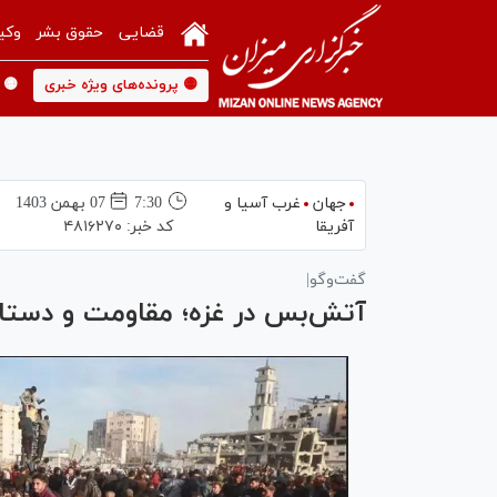
قضایی
حقوق بشر
وکی
🟡 پرونده‌های ویژه خبری
🟡 
جهان
غرب آسیا و
7:30
07 بهمن 1403
آفریقا
کد خبر:
۴۸۱۶۲۷۰
گفت‌وگو|
آتش‌بس در غزه؛ مقاومت و دستاو