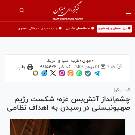
🟡 پرونده‌های ویژه خبری
🟡 سامانه‌های قضایی
🟡 جنایت میدان علیخانی اصفهان
جهان
غرب آسیا و آفریقا
7:45
01 بهمن 1403
کد خبر:
۴۸۱۵۴۲۲
چاپ
گفت‌وگو|
چشم‌انداز آتش‌بس غزه؛ شکست رژیم
صهیونیستی در رسیدن به اهداف نظامی