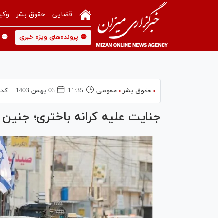
قضایی
حقوق بشر
وکی
🟡 پرونده‌های ویژه خبری
🟡 
حقوق بشر
عمومی
11:35
03 بهمن 1403
کد 
جنایت علیه کرانه باختری؛ جنین