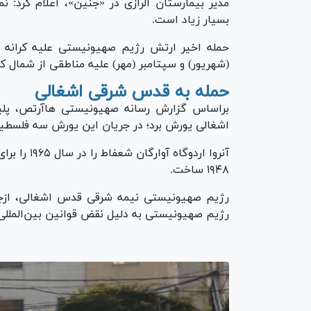
مدیر بیمارستان الرازی در «جنین»، اعلام کرد: نمی
بسیار زیاد است.
حمله اخیر ارتش رژیم صهیونیستی علیه کرانه 
(شهریور) و سپتامبر (مهر) علیه مناطقی از شمال کر
حمله به قدس شرقی اشغالی
براساس گزارش رسانه صهیونیستی هاآرتص، پل
اشغالی یورش برد؛ در جریان این یورش سه فلسطی
آنروا اردوگ
۱۹۴۸ ساخت.
رژیم صهیونیستی به دلیل نقض قوانین بین‌المللی