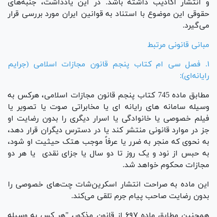
و انتشار اکاذیب داشته باشد. در این یادداشت، جنبه‌های
حقوقی این موضوع با استناد به قوانین ایران مورد بررسی قرار
می‌گیرد.
مبانی قانونی مرتبط
۱. فصل سی ام
کتاب پنجم قانون مجازات اسلامی
(جرایم
رایانه‌ای):
مطابق ماده 745 کتاب پنجم قانون مجازات اسلامی، هرکس به
وسیله سامانه‎ های رایانه‎ ای یا مخابراتی صوت یا تصویر یا
فیلم خصوصی یا خانوادگی یا اسرار دیگری را بدون رضایت او
جز در موارد قانونی منتشر کند یا در دسترس دیگران قرار دهد،
به نحوی که منجر به ضرر یا عرفاً موجب هتک حیثیت او شود،
به حبس از نود و یک روز تا دو سال یا جزای نقدی یا هر دو
مجازات محکوم خواهد شد.
این ماده به صراحت انتشار اسکرین‌شات چت‌های خصوصی را
بدون رضایت صاحب پیام جرم تلقی می‌کند.
همچنین مطابق ماده ۶۹۷ از قانون مذکور، "هر کس به وسیله