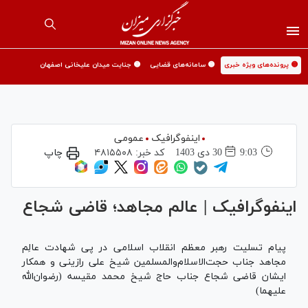
🟡 پرونده‌های ویژه خبری
🟡 سامانه‌های قضایی
🟡 جنایت میدان علیخانی اصفهان
اینفوگرافیک
عمومی
9:03
30 دی 1403
کد خبر:
۴۸۱۵۵۰۸
چاپ
اینفوگرافیک | عالم مجاهد؛ قاضی شجاع
پیام تسلیت رهبر معظم انقلاب اسلامی در پی شهادت عالِم
مجاهد جناب حجت‌الاسلام‌و‌المسلمین شیخ علی رازینی و همکار
ایشان قاضی شجاع جناب حاج شیخ محمد مقیسه (رضوان‌الله
علیهما)