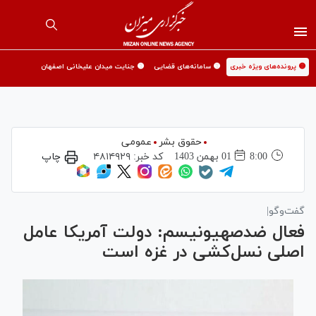
🟡 پرونده‌های ویژه خبری
🟡 سامانه‌های قضایی
🟡 جنایت میدان علیخانی اصفهان
حقوق بشر
عمومی
8:00
01 بهمن 1403
کد خبر:
۴۸۱۴۹۲۹
چاپ
گفت‌و‌گو|
فعال ضدصهیونیسم: دولت آمریکا عامل
اصلی نسل‌کشی در غزه است