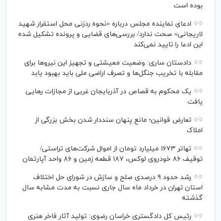
بوده است
ادعای نماینده مجلس درباره «نحوه ردزنی محل استقرار شهید
لاریجانی» صحت ندارد/ بررسی‌های قضایی و پرونده تشکیل شده
این ادعا را تایید نمی‌کند
دادستان ساری: وضعیت معیشتی و تجهیز این نیرو‌ها برای
مقابله با تخریب جنگل‌ها و تصرف اراضی ملی باید بهبود یابد
یک محکوم به قصاص در آذربایجان‌ غربی از مجازات رهایی
یافت
تعارض قوانین؛ مانع پنهان سنددار شدن بخش بزرگی از
املاک
تهاتر ۱۶۷۳ میلیارد تومان از اموال شرکت‌های تراستی/
توقیف ۸۶ خودروی لوکس، ۱۸۷ قطعه زمین و ۸۶ واحد آپارتمان
رشد حدود ۹ درصدی صلح و سازش در شورای حل اختلاف
استان تهران در خرداد ماه سال جاری نسبت به مدت مشابه سال
گذشته
رئیس کل دادگستری خراسان رضوی: تولید آثار فاخر هنری