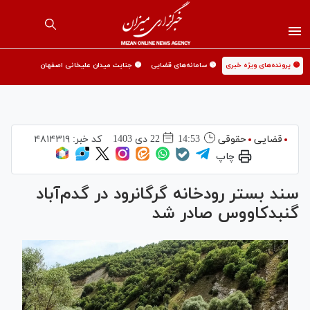
🟡 پرونده‌های ویژه خبری
🟡 سامانه‌های قضایی
🟡 جنایت میدان علیخانی اصفهان
قضایی
حقوقی
14:53
22 دی 1403
کد خبر:
۴۸۱۴۳۱۹
چاپ
سند بستر رودخانه گرگانرود در گدم‌آباد
گنبدکاووس صادر شد