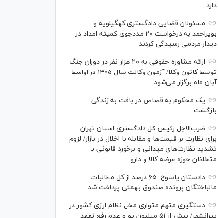
دارد
مسئولان قضایی دادگستری کهگیلویه و
بویراحمد به درخواست‌ ۲۰ مددجوی کمیته امداد در
دیدار مردمی رسیدگی کردند
ارائه مشاوره حقوقی به ۲۰ هزار نفر در دوران جنگ
توسط کانون وکلا/ آزمون وکالت سال ۱۴۰۵ در اواسط
آبان ماه برگزار می‌شود
یک محکوم به قصاص در بافت به زندگی
بازگشت
ضرب‌الاجل رئیس کل دادگستری استان تهران
برای نظارت بر قیمت‌ها و مقابله با اخلال در بازار/ لزوم
تشدید نظارت‌های میدانی و برخورد قانونی با
متخلفان حوزه عرضه کالا و دارو
دادستان یاسوج: ۶۵ درصد از کل مطالبات
مالباختگان پرونده صندوق بهمئی پرداخت شد
دستگیری متهم متواری مخل نظام ارزی کشور در
پیرانشهر/ بیش از ۵۱ میلیون یورو عدم رفع تعهد