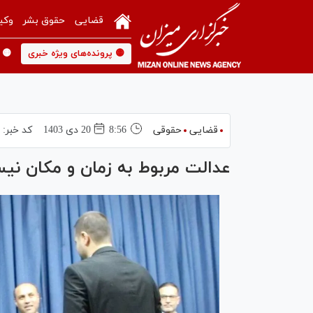
قضایی
حقوق بشر
وکی
🟡 پرونده‌های ویژه خبری
🟡 
قضایی
حقوقی
8:56
20 دی 1403
کد خبر:
عدالت مربوط به زمان و مکان نی