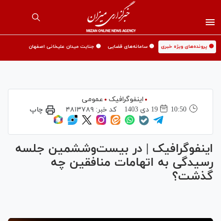
🟡 پرونده‌های ویژه خبری
🟡 سامانه‌های قضایی
🟡 جنایت میدان علیخانی اصفهان
اینفوگرافیک
عمومی
10:50
19 دی 1403
کد خبر:
۴۸۱۳۷۸۹
چاپ
اینفوگرافیک | در بیست‌وششمین جلسه
رسیدگی به اتهامات منافقین چه
گذشت؟