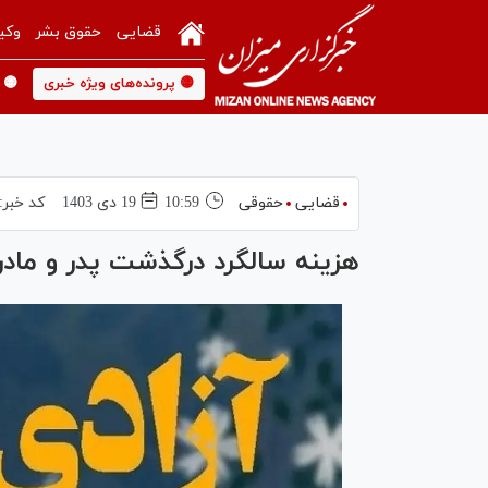
قضایی
حقوق بشر
وکی
🟡 پرونده‌های ویژه خبری
🟡 
قضایی
حقوقی
10:59
19 دی 1403
کد خبر:
هزینه سالگرد درگذشت پدر و مادر سبب آزادی ۴