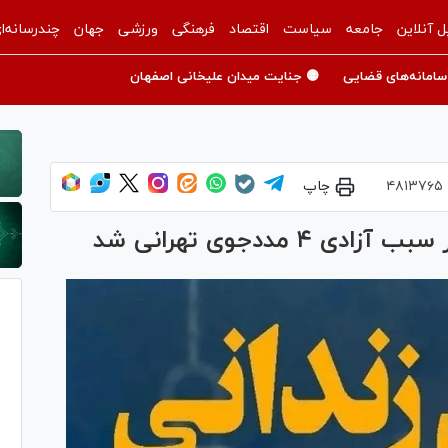
ل آنلاین
جامعه
سیاست
اقتصاد
فرهنگی
ورزشی
جهان
چندرسانه‌ا
سامانه‌های قضایی
🟡 جنایت میدان علیخانی اصفهان
۴۸۱۳۷۶۵
چاپ
 مددجوی تهرانی شد