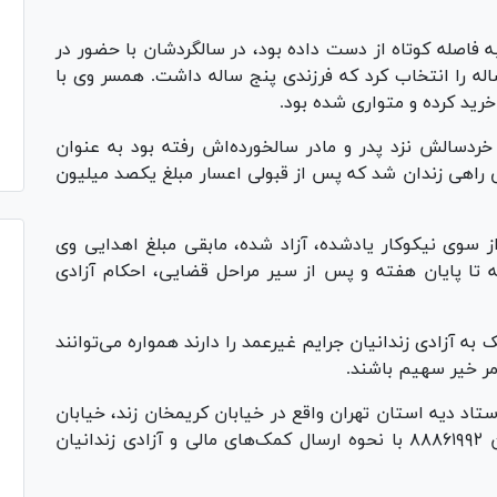
ه فاصله کوتاه از دست داده بود، در سالگردشان با حضور در
 دیه استان تهران، ابتدا پرونده مهدیه ۳۰ ساله را انتخاب کرد که فرزندی پنج ساله داشت. همسر وی با
خرید کرده و متواری شده بود.
ردسالش نزد پدر و مادر سالخورده‌اش رفته بود به عنوان
ومیت ۳۶۰ میلیون تومانی راهی زندان شد که پس از قبولی اعسار مبلغ یکصد میلیون
 سوی نیکوکار یادشده، آزاد شده، مابقی مبلغ اهدایی وی
 تا پایان هفته و پس از سیر مراحل قضایی، احکام آزادی
ه آزادی زندانیان جرایم غیرعمد را دارند همواره می‌توانند
اد دیه استان تهران واقع در خیابان کریمخان زند، خیابان
سنایی، اعرابی ۵، پلاک ۱۹، طبقه اول، شماره تلفن ۸۸۸۶۱۹۹۲ با نحوه ارسال کمک‌های مالی و آزادی زندانیان