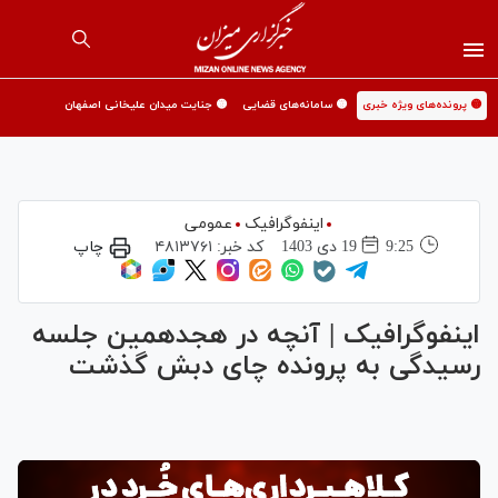
🟡 پرونده‌های ویژه خبری
🟡 سامانه‌های قضایی
🟡 جنایت میدان علیخانی اصفهان
اینفوگرافیک
عمومی
9:25
19 دی 1403
کد خبر:
۴۸۱۳۷۶۱
چاپ
اینفوگرافیک | آنچه در هجدهمین جلسه
رسیدگی به پرونده چای دبش گذشت