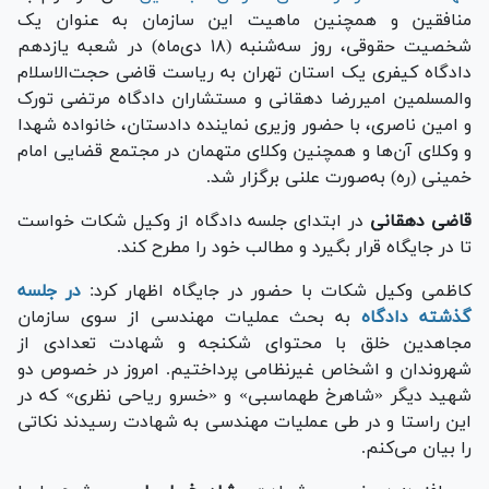
منافقین و همچنین ماهیت این سازمان به عنوان یک
شخصیت حقوقی، روز سه‌شنبه (۱۸ دی‌ماه) در شعبه یازدهم
دادگاه کیفری یک استان تهران به ریاست قاضی حجت‌الاسلام
والمسلمین امیررضا دهقانی و مستشاران دادگاه مرتضی تورک
و امین ناصری، با حضور وزیری نماینده دادستان، خانواده شهدا
و وکلای آن‌ها و همچنین وکلای متهمان در مجتمع قضایی امام
خمینی (ره) به‌صورت علنی برگزار شد.
قاضی دهقانی
در ابتدای جلسه دادگاه از وکیل شکات خواست
تا در جایگاه قرار بگیرد و مطالب خود را مطرح کند.
کاظمی وکیل شکات با حضور در جایگاه اظهار کرد:
در جلسه
گذشته دادگاه
به بحث عملیات مهندسی از سوی سازمان
مجاهدین خلق با محتوای شکنجه و شهادت تعدادی از
شهروندان و اشخاص غیرنظامی پرداختیم. امروز در خصوص دو
شهید دیگر «شاهرخ طهماسبی» و «خسرو ریاحی نظری» که در
این راستا و در طی عملیات مهندسی به شهادت رسیدند نکاتی
را بیان می‌کنم.