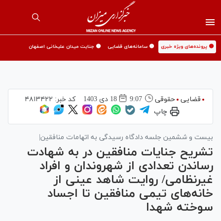
🟡 پرونده‌های ویژه خبری
🟡 سامانه‌های قضایی
🟡 جنایت میدان علیخانی اصفهان
قضایی
حقوقی
9:07
18 دی 1403
کد خبر:
۴۸۱۳۴۲۲
چاپ
بیست و ششمین جلسه دادگاه رسیدگی به اتهامات منافقین|
تشریح جنایات منافقین در به شهادت
رساندن تعدادی از شهروندان و افراد
غیرنظامی/ روایت شاهد عینی از
خانه‌های تیمی منافقین تا اجساد
سوخته شهدا