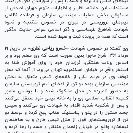
تپه‌های عباس‌آباد برده و جسد را پس از سوزاندن دفن می‌کنند.
مستندات این حادثه، اقاریر و اظهارات متهم مهران اصدقی از
مسئولان بخش عملیات مهندسی سازمان و فرمانده نظامی
تیم‌های تروریستی در تهران در خصوص شکنجه و نحوه
شهادت شاهرخ طهماسبی و ذکر اسامی عوامل جنایت مذکور
است که همه در پرونده ثبت و ضبط شده است.
وی گفت: در خصوص شهادت «
خسرو ریاحی نظری
» در تاریخ ۱۹
مرداد ۱۳۶۱ شرح ماجرا بدین صورت است که وی معلم بود و بر
اساس برنامه هفتگی، فرزندان خود را برای آموزش شنا به
استخر واقع در خیابان اسکندریه تهران می‌برد. از آنجا که محل
توقف وی در حریم یکی از خانه‌های تیمی متعلق به بخش
مهندسی سازمان بوده دو تن از اعضای تیم تروریستی سازمان
به حضور نام‌برده در محل مشکوک شده و با پوشش مامور
کمیته انقلاب اسلامی وی را به خانه تیمی خود منتقل می‌کنند
و پس از شکنجه شدید اقدام به شهادت وی می‌کنند و سپس
جسد مقتول را در پتو و پلاستیک طناب پیچ کرده و توسط دو
تن از تروریست‌های فوق از منزل تیمی خارج و به ساختمان
نیمه‌کاره واقع در خیابان زاهدان منتقل و جسد را رها کرده و