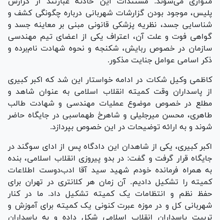
متواری می‌شوند. مستندات این حادثه عبارتند از گزارش
پلیس، موجود بودن گزارشات شهربانی درباره چگونگی کشف و
شناسایی جسد، نظریه پزشکی قانونی مبنی بر معاینه جسد و
گواهی فوت و علت آن، اعتراف یکی از اعضای تیم مهندسی
سازمان در خصوص ربایش، شکنجه و نحوه شهادت نام‌برده و
ذکر اسامی عوامل جنایت مذکور.
کاظمی وکیل شکات در ادامه خواستار این شد که اکبر کبیری
از پاسداران وقت کمیته انقلاب اسلامی به عنوان شاهد و
مطلع در خصوص موضوع عملیات مهندسی و شهادت طالب
طاهری، محسن میرجلیلی و شاهرخ طهماسبی در جایگاه حاضر
شوند و به ارائه توضیحات در این خصوص بپردازد.
اکبر کبیری، یکی از شاهدان این دادگاه پس از ادای سوگند در
جایگاه قرار گرفت و گفت: در بدو پیروزی انقلاب اسلامی، بنده
به همراه فرمانده خودم شهید سید آقا ادب‌دوست اطلاعات
کمیته را تشکیل دادیم. آن زمان هر کلانتری در تهران برای
حفظ نظم و انتظامات یک کمیته تشکیل داد. ما در کنار
شهربانی کل و در موزه عبرت کنونی یک کمیته برای آموزش و
تربیت پاسداران انقلاب اسلامی شکل داده و به پاسداران