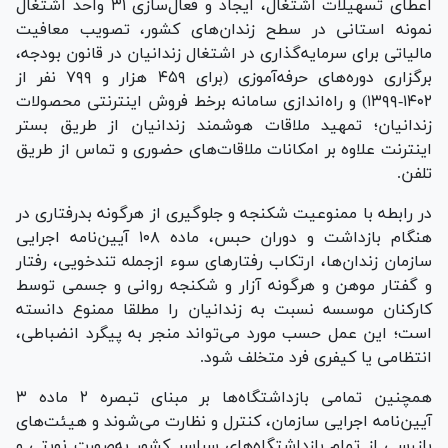
اعطای تسهیلات اشتغال، ایجاد و فعال‌سازی ۳۱ واحد اشتغال
نمونه استانی در سطح زندان‌های کشور، تصویب معافیت
مالیاتی برای سرمایه‌گذاری در اشتغال زندانیان در قانون بودجه،
برگزاری دوره‌های حرفه‌آموزی (برای ۴۵۹ هزار و ۷۹۹ نفر از
۱۴۰۲-۱۳۹۹) و راه‌اندازی سامانه برخط فروش اینترنتی محصولات
زندانیان؛ تمهید ملاقات هوشمند زندانیان از طریق بستر
اینترنت علاوه بر امکانات ملاقات‌های حضوری و تماس از طریق
تلفن.
در رابطه با ممنوعیت شکنجه و جلوگیری از هرگونه بدرفتاری در
هنگام بازداشت و دوران حبس، ماده ۱۰۸ آیین‌نامه اجرایی
سازمان زندان‌ها، ارتکاب رفتار‌های سوء ازجمله تندخویی، رفتار
و گفتار موهن و هرگونه آزار و شکنجه روانی و جسمی توسط
کارکنان موسسه نسبت به زندانیان را مطلقا ممنوع دانسته
است؛ این عمل حسب مورد می‌تواند منجر به پیگرد انضباطی،
انتظامی یا کیفری فرد متخلف شود.
همچنین تمامی بازداشتگاه‌ها بر مبنای تبصره ۲ ماده ۳
آیین‌نامه اجرایی سازمان، کنترل و نظارت می‌شوند و هیئت‌های
بازرسی از تمام بازداشتگاه‌های سراسر کشور به‌صورت نوبتی و