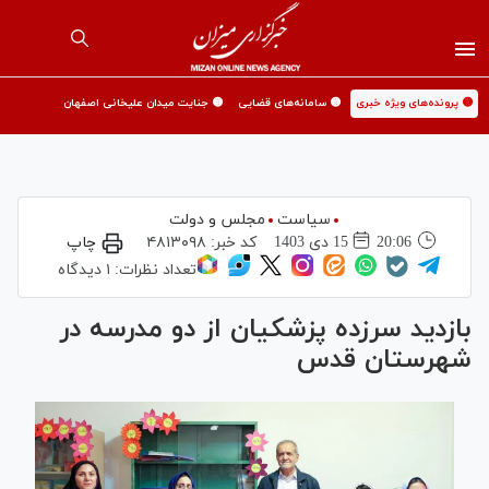
🟡 پرونده‌های ویژه خبری
🟡 سامانه‌های قضایی
🟡 جنایت میدان علیخانی اصفهان
سیاست
مجلس و دولت
20:06
15 دی 1403
کد خبر:
۴۸۱۳۰۹۸
چاپ
تعداد نظرات:
۱ دیدگاه
بازدید سرزده پزشکیان از دو مدرسه در
شهرستان قدس