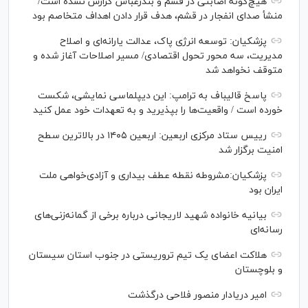
هیچ‌گونه اصابتی در قشم و بندرعباس گزارش نشده است/
منشأ صدای انفجار در قشم، هدف قرار دادن اهداف متخاصم بود
پزشکیان: توسعه انرژی پاک، عدالت یارانه‌ای و اصلاح
مدیریت، سه محور تحول اقتصادی/ مسیر اصلاحات آغاز شده و
متوقف نخواهد شد
پاسخ قالیباف به ترامپ: این دیپلماسی نمایشی، شکست
خورده است / واقعیت‌ها را بپذیرید و به تعهدات خود عمل کنید
رییس ستاد مرکزی اربعین: اربعین ۱۴۰۵ در بالاترین سطح
امنیت برگزار شد
پزشکیان:مشروطه نقطه عطف بیداری و آزادی‌خواهی ملت
ایران بود
بیانیه خانواده شهید لاریجانی درباره برخی از گمانه‌زنی‌های
رسانه‌ای
هلاکت اعضای یک تیم تروریستی در جنوب استان سیستان
و بلوچستان
امیر دریادار منصور فلاحی درگذشت