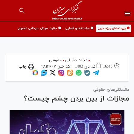
🟡 پرونده‌های ویژه خبری
🟡 سامانه‌های قضایی
🟡 جنایت میدان علیخانی اصفهان
مجله حقوقی
عمومی
16:43
12 دی 1403
کد خبر:
۴۸۱۲۶۹۷
چاپ
دانستنی‌های حقوقی
مجازات از بین بردن چشم چیست؟