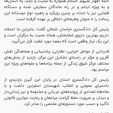
ائمه اطهار علیهم السلام همواره به محبت و کمک به انسان‌ها
و به ویژه ایتام و در راه ماندگان سفارش شده و دستگاه
قضایی نیز با ابتناء بر چنین رویکرد و راهبرد نوع دوستانه این
رسالت را ه عنوان وظیفه‌ای اخلاقی بر عهده گرفته است.
رئیس کل دادگستری خراسان شمالی گفت: بنابراین ما اعتقاد
داریم بهترین داروی شفابخش، همانا محبت به دیگران است و
این یک نیاز واقعی است که بعضا مورد غفلت قرار می‌گیرد.
قدردانی از عوامل اجرایی، نظارتی، پشتیبانی و هماهنگی نقش
آفرین و مؤثر در راستای تشکیل این مرکز، بازدید از بخش‌های
مختلف مرکز شوق زندگی از جمله برنامه‌ها و جلوه‌های ویژه این
مراسم بود.
رئیس کل دادگستری استان در پایان این آیین بازدیدی از
دادسرای عمومی و انقلاب شهرستان اسفراین داشت و با
ملاحظه تعدادی از پرونده‌های جریانی و مختومه و نیز زندانی‌دار
و دیدار، بر ضرورت حفظ کرامت مراجعان و رعایت موازین قانونی
تأکید و حسب مورد دستور‌های مقتضی را صادر کرد.