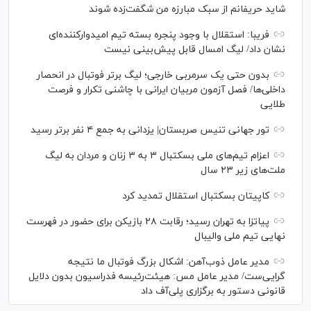
شاید حریفانم از سبک مبارزه من شگفت‌زده شوند
فریبا: استقلال با وجود پنجره بسته تیم امیدوارکننده‌ای
نشان داد/ لیگ امسال قابل پیش‌بینی نیست
بدون حتی یک سرمربی خارجی؛ لیگ برتر فوتبال در انحصار
داخلی‌ها/ فصل آزمون مربیان ایرانی با چاشنی تکرار و فرصت
طلایی
تور جهانی تنیس صربستان| یزدانی به جمع ۴ نفر برتر رسید
اعزام تیم‌های ملی بسکتبال ۳ به ۳ زنان و مردان به لیگ
ملت‌های زیر ۲۳ سال
کاپیتان بسکتبال استقلال تمدید کرد
پیاتزا به تهران رسید؛ رقابت ۲۸ بازیکن برای حضور در فهرست
نهایی تیم ملی والیبال
مدیر عامل ذوب‌آهن: اشکال بزرگ فوتبال ما نتیجه
گرایی‌ست/ مدیر عامل مس: هیئت‌رئیسه فدراسیون بدون دلایل
قانونی دستور به برگزاری پلی‌آف داد