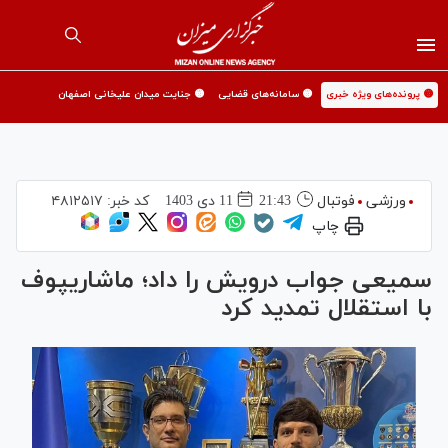
🟡 پرونده‌های ویژه خبری
🟡 سامانه‌های قضایی
🟡 جنایت میدان علیخانی اصفهان
ورزشی
فوتبال
21:43
11 دی 1403
کد خبر:
۴۸۱۲۵۱۷
چاپ
سمیعی جواب درویش را داد؛ ماشاریپوف
با استقلال تمدید کرد