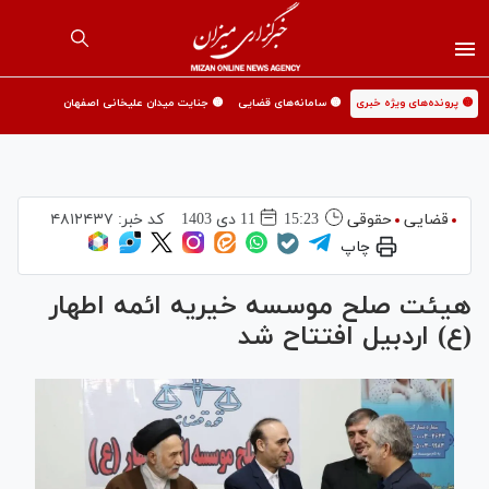
🟡 پرونده‌های ویژه خبری
🟡 سامانه‌های قضایی
🟡 جنایت میدان علیخانی اصفهان
قضایی
حقوقی
15:23
11 دی 1403
کد خبر:
۴۸۱۲۴۳۷
چاپ
هیئت صلح موسسه خیریه ائمه اطهار
(ع) اردبیل افتتاح شد