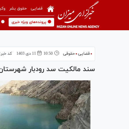
قضایی
حقوق بشر
وکی
🟡 پرونده‌های ویژه خبری
🟡 
قضایی
حقوقی
10:50
11 دی 1403
کد خبر:
سند مالکیت سد رودبار شهرستان 