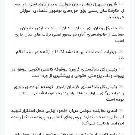
قانون تسهیل تعادل میان ظرفیت و نیاز کارشناسی را بر هم
زد /کارشناسان رسمی برای حوزه‌های نوظهور اقتصادی آموزش
می‌بینند
مدیرکل زندان‌های استان سمنان: توانمندسازی زندانیان و
حمایت از خانواده‌های آنان دو محور اصلی برنامه‌های سال جاری
است
جزئیات ثبت ادعا، تهیه نقشه UTM و ارائه مادر سند اعلام
شد
رئیس کل دادگستری فارس: موقوفه کاظمی الگویی موفق در
پیوند وقف، پژوهش حقوقی و پیشگیری از جرم است
رئیس کل دادگستری خراسان رضوی: توسعه نهاد‌های داوری
و میانجی‌گری از اولویت‌های راهبردی مجموعه قضایی استان
بوده است
ادعای نماینده مجلس درباره «نحوه ردزنی محل استقرار شهید
لاریجانی» صحت ندارد/ بررسی‌های قضایی و پرونده تشکیل شده
این ادعا را تایید نمی‌کند
دادستان ساری: وضعیت معیشتی و تجهیز این نیرو‌ها برای