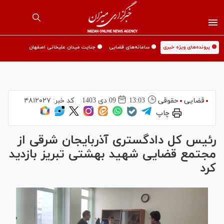
🟡 پرونده‌های ویژه خبری
🟡 سامانه‌های قضایی
🟡 جنایت میدان علیخانی اصفهان
قضایی
حقوقی
13:03
09 دی 1403
کد خبر:
۴۸۱۲۰۲۷
چاپ
رئیس کل دادگستری آذربایجان شرقی از
مجتمع قضایی شهید بهشتی تبریز بازدید
کرد