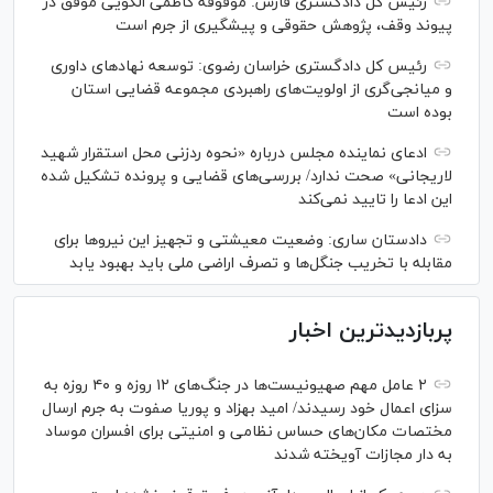
رئیس کل دادگستری فارس: موقوفه کاظمی الگویی موفق در
پیوند وقف، پژوهش حقوقی و پیشگیری از جرم است
رئیس کل دادگستری خراسان رضوی: توسعه نهاد‌های داوری
و میانجی‌گری از اولویت‌های راهبردی مجموعه قضایی استان
بوده است
ادعای نماینده مجلس درباره «نحوه ردزنی محل استقرار شهید
لاریجانی» صحت ندارد/ بررسی‌های قضایی و پرونده تشکیل شده
این ادعا را تایید نمی‌کند
دادستان ساری: وضعیت معیشتی و تجهیز این نیرو‌ها برای
مقابله با تخریب جنگل‌ها و تصرف اراضی ملی باید بهبود یابد
پربازدیدترین اخبار
۲ عامل مهم صهیونیست‌ها در جنگ‌های ۱۲ روزه و ۴۰ روزه به
سزای اعمال خود رسیدند/ امید بهزاد و پوریا صفوت به جرم ارسال
مختصات مکان‌های حساس نظامی و امنیتی برای افسران موساد
به دار مجازات آویخته شدند