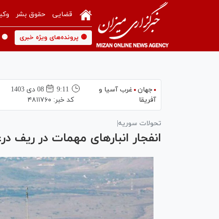
قضایی
حقوق بشر
وکی
🟡 پرونده‌های ویژه خبری
🟡 
جهان
غرب آسیا و
9:11
08 دی 1403
آفریقا
کد خبر:
۴۸۱۱۷۶۰
تحولات سوریه|
انفجار انبارهای مهمات در ریف د