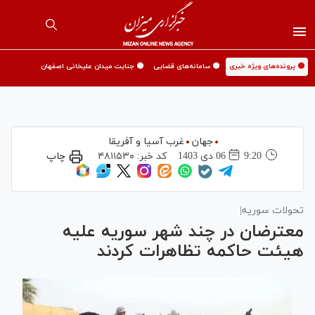
🟡 پرونده‌های ویژه خبری
🟡 سامانه‌های قضایی
🟡 جنایت میدان علیخانی اصفهان
جهان
غرب آسیا و آفریقا
9:20
06 دی 1403
کد خبر:
۴۸۱۱۵۳۰
چاپ
تحولات سوریه|
معترضان در چند شهر سوریه علیه
هیئت حاکمه تظاهرات کردند