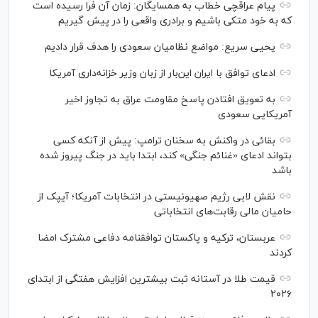
پیام عراقچی خطاب به همسایگان: زمان آن فرا رسیده است
که به خود متکی باشیم و برادری واقعی را در پیش گیریم
یحیی سریع: مواضع نظامیان سعودی را هدف قرار دادیم
ادعای توافق با ایران این‌بار از زبان وزیر خزانه‌داری آمریکا
به تعویق افتادن پاسخ مقاومت عراق به تجاوز اخیر
آمریکایی سعودی
بقائی در واکنش به سخنان ترامپ: پیش از آنکه کسی
بتواند ادعای «غنائم جنگی» کند، ابتدا باید در جنگ پیروز شده
باشد
نقش لابی رژیم صهیونیستی در انتخابات آمریکا؛ آیپک از
حامیان مالی رقابت‌های انتخاباتی
عربستان، ترکیه و پاکستان توافقنامه دفاعی مشترک امضا
کردند
قیمت طلا در آستانه ثبت بیشترین افزایش هفتگی از ابتدای
۲۰۲۶