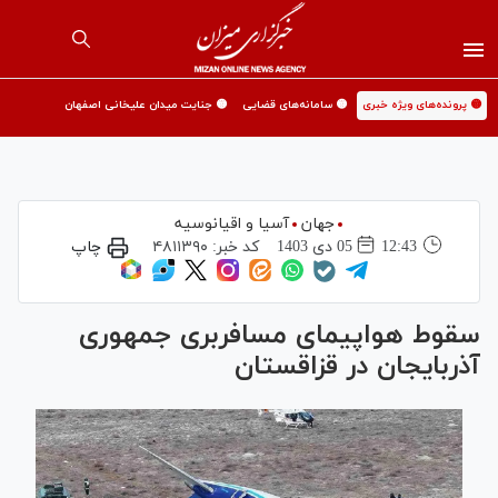
🟡 پرونده‌های ویژه خبری
🟡 سامانه‌های قضایی
🟡 جنایت میدان علیخانی اصفهان
جهان
آسیا و اقیانوسیه
12:43
05 دی 1403
کد خبر:
۴۸۱۱۳۹۰
چاپ
سقوط هواپیمای مسافربری جمهوری
آذربایجان در قزاقستان