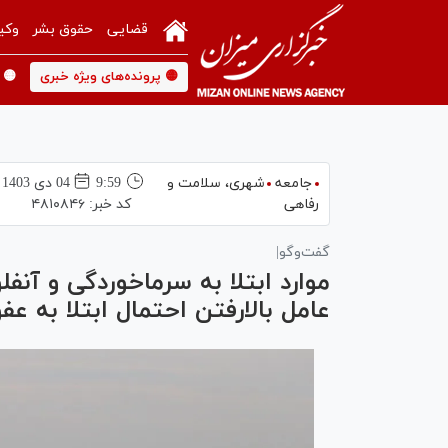
قضایی
حقوق بشر
وکی
🟡 پرونده‌های ویژه خبری
🟡 
جامعه
شهری،‌ سلامت و
9:59
04 دی 1403
رفاهی
کد خبر:
۴۸۱۰۸۴۶
گفت‌وگو|
موارد ابتلا به سرماخوردگی و آنفل
عامل بالارفتن احتمال ابتلا به ع