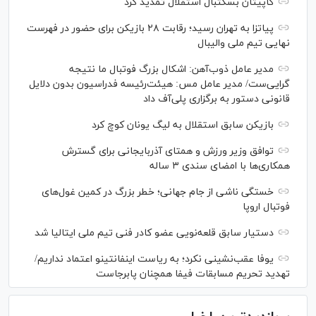
کاپیتان بسکتبال استقلال تمدید کرد
پیاتزا به تهران رسید؛ رقابت ۲۸ بازیکن برای حضور در فهرست
نهایی تیم ملی والیبال
مدیر عامل ذوب‌آهن: اشکال بزرگ فوتبال ما نتیجه
گرایی‌ست/ مدیر عامل مس: هیئت‌رئیسه فدراسیون بدون دلایل
قانونی دستور به برگزاری پلی‌آف داد
بازیکن سابق استقلال به لیگ یونان کوچ کرد
توافق وزیر ورزش و همتای آذربایجانی برای گسترش
همکاری‌ها با امضای سندی ۳ ساله
خستگی ناشی از جام جهانی؛ خطر بزرگ در کمین غول‌های
فوتبال اروپا
دستیار سابق قلعه‌نویی عضو کادر فنی تیم ملی ایتالیا شد
یوفا عقب‌نشینی نکرد؛ به ریاست اینفانتینو اعتماد نداریم/
تهدید تحریم مسابقات فیفا همچنان پابرجاست