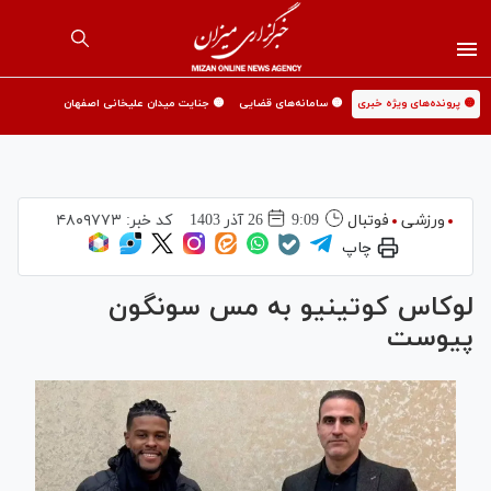
🟡 پرونده‌های ویژه خبری
🟡 سامانه‌های قضایی
🟡 جنایت میدان علیخانی اصفهان
ورزشی
فوتبال
9:09
26 آذر 1403
کد خبر:
۴۸۰۹۷۷۳
چاپ
لوکاس کوتینیو به مس سونگون
پیوست