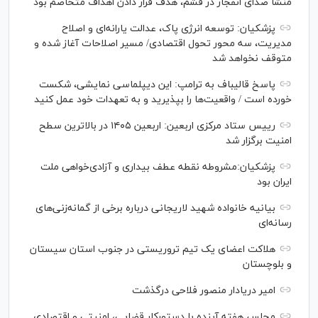
منشأ صدای انفجار در قشم، هدف قرار دادن اهداف متخاصم بود
پزشکیان: توسعه انرژی پاک، عدالت یارانه‌ای و اصلاح
مدیریت، سه محور تحول اقتصادی/ مسیر اصلاحات آغاز شده و
متوقف نخواهد شد
پاسخ قالیباف به ترامپ: این دیپلماسی نمایشی، شکست
خورده است / واقعیت‌ها را بپذیرید و به تعهدات خود عمل کنید
رییس ستاد مرکزی اربعین: اربعین ۱۴۰۵ در بالاترین سطح
امنیت برگزار شد
پزشکیان:مشروطه نقطه عطف بیداری و آزادی‌خواهی ملت
ایران بود
بیانیه خانواده شهید لاریجانی درباره برخی از گمانه‌زنی‌های
رسانه‌ای
هلاکت اعضای یک تیم تروریستی در جنوب استان سیستان
و بلوچستان
امیر دریادار منصور فلاحی درگذشت
مجلس هفته آینده با دستورکار قضایی، امنیتی و اقتصادی