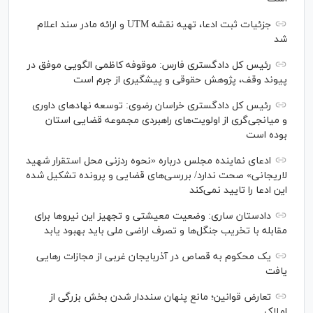
جزئیات ثبت ادعا، تهیه نقشه UTM و ارائه مادر سند اعلام
شد
رئیس کل دادگستری فارس: موقوفه کاظمی الگویی موفق در
پیوند وقف، پژوهش حقوقی و پیشگیری از جرم است
رئیس کل دادگستری خراسان رضوی: توسعه نهاد‌های داوری
و میانجی‌گری از اولویت‌های راهبردی مجموعه قضایی استان
بوده است
ادعای نماینده مجلس درباره «نحوه ردزنی محل استقرار شهید
لاریجانی» صحت ندارد/ بررسی‌های قضایی و پرونده تشکیل شده
این ادعا را تایید نمی‌کند
دادستان ساری: وضعیت معیشتی و تجهیز این نیرو‌ها برای
مقابله با تخریب جنگل‌ها و تصرف اراضی ملی باید بهبود یابد
یک محکوم به قصاص در آذربایجان‌ غربی از مجازات رهایی
یافت
تعارض قوانین؛ مانع پنهان سنددار شدن بخش بزرگی از
املاک