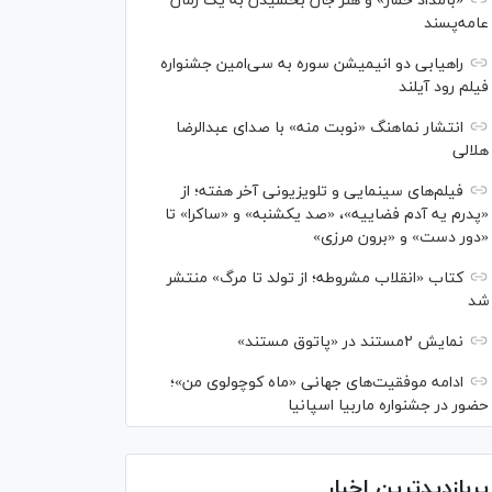
«بامداد خمار» و هنر جان بخشیدن به یک رمان
عامه‌پسند
راهیابی دو انیمیشن سوره به سی‌امین جشنواره
فیلم رود آیلند
انتشار نماهنگ «نوبت منه» با صدای عبدالرضا
هلالی
فیلم‌های سینمایی و تلویزیونی آخر هفته؛ از
«پدرم یه آدم فضاییه»، «صد یکشنبه» و «ساکرا» تا
«دور دست» و «برون مرزی»
کتاب «انقلاب مشروطه؛ از تولد تا مرگ» منتشر
شد
نمایش ۲مستند در «پاتوق مستند»
ادامه موفقیت‌های جهانی «ماه کوچولوی من»؛
حضور در جشنواره ماربیا اسپانیا
پربازدیدترین اخبار