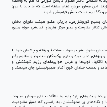
حانه سلطانی دختر مطلوم کاپشن صورتی ما هم به واسطه
دند. این همان جریان نطام سلطه است که ما باید با موج
نیم و نگذاریم دست خوش فراموشی شوند.
ن بسیج کوروشزارعی، بازیگر، عضو هیئت داوران بخش
للی تئاتر مقاومت و مدیر مرکز هنر‌های نمایشی حوزه هنری
 مدعیان حقوق بشر در خواب غفلت فرو رفته و چشمان خود را
و روز‌های های تیره و تاری برکودکان معصوم و مظلوم رقم
تانکها، توپ‌ها و غرش هواپیما‌های رژیم کودک­کش و
جامد و بدست جلادان خون آشام صهیونیستی جان میدهند و
بریده و بدن‌های پاره پاره به ملاقات خدای خویش میروند.
ها و نگاه‌های پر عطوفتشان، به راستی که عمق مظلومیت