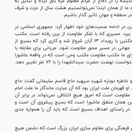
شه را در دفاع از مردم مظلوم غزه باور کرده و تبدیل به
ود ما از همان ابتدا نمی‌توانستیم هشت سال از عزت و شرف
ر منطقه و جهان تاثیر گذار باشیم.
در ادامه صحبت‌های خود اظهار کرد: جمهوری اسلامی در
ن ببرد. مسیری که با تفکر مقاومت از بین رفته است. مکتب
مقاومت مکتب استکبار ستیزی را فریاد می‌زند، مکتبی با رویداد ۱۳ آبان شروع شد و کاری کرد که بسیج از
جهانی در مسیر محور مقاومت شود. جریانی برای مقابله با
برای ما مکتب مقاومت مکتب وحی است که در واقعه عاشورا
به اوج رسید. مکتبی که یک لشگر چند هزار نفره نتوانست نهضت حضرت سیدالشهدا را با ۷۲ نفر تغییر دهد.
و خاطره دوباره شهید سپهبد حاج قاسم سلیمانی گفت: حاج
و قهرمان ملت ایران بود که آن عبارت ماندگار ما ملت امام
قاومت است که امروز هیچ ائتلافی نمی‌تواند در برابر آن
ین همان منطق عاشورا است که بسیج پیشروی آن است و
 در راستای اهداف بسیج است که باید آن را همواره جدی
ی فرهنگی برای مقاوم سازی ایران بزرگ است که دشمن هیچ