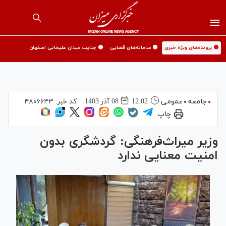
🟡 پرونده‌های ویژه خبری
🟡 سامانه‌های قضایی
🟡 جنایت میدان علیخانی اصفهان
جامعه
عمومی
12:02
08 آذر 1403
کد خبر:
۴۸۰۶۶۴۳
چاپ
وزیر میراث‌فرهنگی: گردشگری بدون
امنیت معنایی ندارد