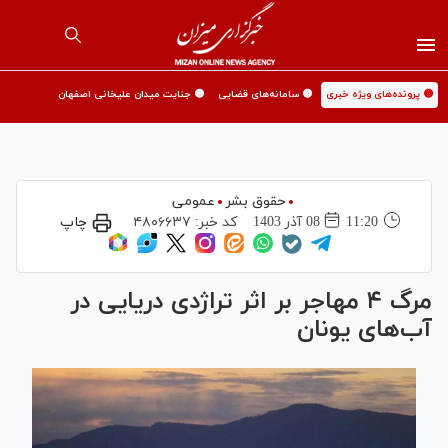
🟡 پرونده‌های ویژه خبری
🟡 سامانه‌های قضایی
🟡 جنایت میدان علیخانی اصفهان
حقوق بشر
عمومی
11:20
08 آذر 1403
کد خبر:
۴۸۰۶۶۳۷
چاپ
مرگ ۴ مهاجر بر اثر تراژدی دریایی در
آب‌های یونان