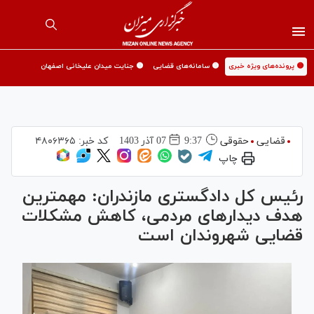
🟡 پرونده‌های ویژه خبری
🟡 سامانه‌های قضایی
🟡 جنایت میدان علیخانی اصفهان
قضایی
حقوقی
9:37
07 آذر 1403
کد خبر:
۴۸۰۶۳۶۵
چاپ
رئیس کل دادگستری مازندران: مهمترین
هدف دیدار‌های مردمی، کاهش مشکلات
قضایی شهروندان است