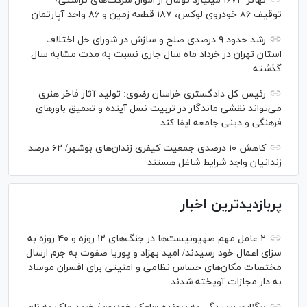
تهاتر ۱۶۷۳ میلیارد تومان از اموال شرکت‌های تراستی/
توقیف ۸۶ خودروی لوکس، ۱۸۷ قطعه زمین و ۸۶ واحد آپارتمان
رشد حدود ۹ درصدی صلح و سازش در شورای حل اختلاف
استان تهران در خرداد ماه سال جاری نسبت به مدت مشابه سال
گذشته
رئیس کل دادگستری خراسان رضوی: تولید آثار فاخر هنری
می‌تواند نقشی ماندگار در تربیت نسل آینده و تعمیق باور‌های
فرهنگی و دینی جامعه ایفا کند
کاهش ۱۰ درصدی جمعیت کیفری زندان‌های بوشهر/ ۶۲ درصد
زندانیان واجد شرایط شاغل هستند
پربازدیدترین اخبار
۲ عامل مهم صهیونیست‌ها در جنگ‌های ۱۲ روزه و ۴۰ روزه به
سزای اعمال خود رسیدند/ امید بهزاد و پوریا صفوت به جرم ارسال
مختصات مکان‌های حساس نظامی و امنیتی برای افسران موساد
به دار مجازات آویخته شدند