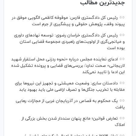
جدیدترین مطالب
رئیس کل دادگستری فارس: موقوفه کاظمی الگویی موفق در
پیوند وقف، پژوهش حقوقی و پیشگیری از جرم است
رئیس کل دادگستری خراسان رضوی: توسعه نهاد‌های داوری
و میانجی‌گری از اولویت‌های راهبردی مجموعه قضایی استان
بوده است
ادعای نماینده مجلس درباره «نحوه ردزنی محل استقرار شهید
لاریجانی» صحت ندارد/ بررسی‌های قضایی و پرونده تشکیل شده
این ادعا را تایید نمی‌کند
دادستان ساری: وضعیت معیشتی و تجهیز این نیرو‌ها برای
مقابله با تخریب جنگل‌ها و تصرف اراضی ملی باید بهبود یابد
یک محکوم به قصاص در آذربایجان‌ غربی از مجازات رهایی
یافت
تعارض قوانین؛ مانع پنهان سنددار شدن بخش بزرگی از
املاک