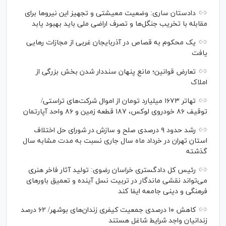
دادستان ساری: وضعیت معیشتی و تجهیز این نیرو‌ها برای
مقابله با تخریب جنگل‌ها و تصرف اراضی ملی باید بهبود یابد
یک محکوم به قصاص در آذربایجان‌ غربی از مجازات رهایی
یافت
تعارض قوانین؛ مانع پنهان سنددار شدن بخش بزرگی از
املاک
تهاتر ۱۶۷۳ میلیارد تومان از اموال شرکت‌های تراستی/
توقیف ۸۶ خودروی لوکس، ۱۸۷ قطعه زمین و ۸۶ واحد آپارتمان
رشد حدود ۹ درصدی صلح و سازش در شورای حل اختلاف
استان تهران در خرداد ماه سال جاری نسبت به مدت مشابه سال
گذشته
رئیس کل دادگستری خراسان رضوی: تولید آثار فاخر هنری
می‌تواند نقشی ماندگار در تربیت نسل آینده و تعمیق باور‌های
فرهنگی و دینی جامعه ایفا کند
کاهش ۱۰ درصدی جمعیت کیفری زندان‌های بوشهر/ ۶۲ درصد
زندانیان واجد شرایط شاغل هستند