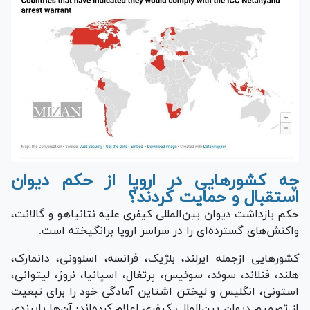
چه کشور‌هایی در اروپا از حکم دیوان
استقبال و حمایت کردند؟
حکم بازداشت دیوان بین‌المللی کیفری علیه نتانیاهو و گالانت،
واکنش‌های گسترده‌ای را در سراسر اروپا برانگیخته است.
کشور‌هایی ازجمله ایرلند، بلژیک، فرانسه، اسلوونی، دانمارک،
هلند، فنلاند، سوئد، سوئیس، پرتغال، اسپانیا، نروژ، لیتوانی،
استونی، انگلیس و لیختن اشتاین آمادگی خود را برای تبعیت
از تصمیم دیوان بین‌المللی کیفری اعلام کرده‌اند؛ آن‌ها پایبندی