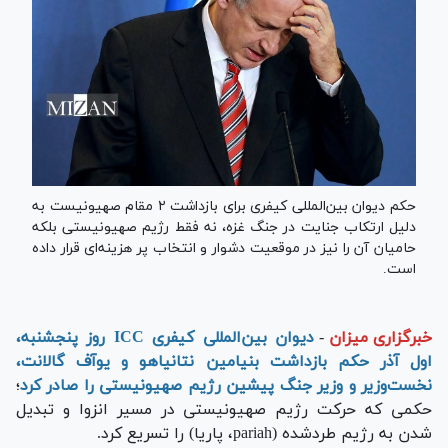
حکم دیوان بین‌المللی کیفری برای بازداشت ۲ مقام صهیونیست به
دلیل ارتکاب جنایت در جنگ غزه، نه فقط رژیم صهیونیستی بلکه
حامیان آن را نیز در موقعیت دشوار و انتخاب پر هزینه‌ای قرار داده
است.
خبرگزاری میزان
-
دیوان بین‌المللی کیفری ICC روز پنجشنبه،
اول آذر حکم بازداشت بنیامین نتانیاهو و یوآف گالانت،
نخست‌وزیر و وزیر جنگ پیشین رژیم صهیونیستی را صادر کرد
؛
حکمی که حرکت رژیم صهیونیستی در مسیر انزوا و تبدیل
شدن به رژیم طردشده (pariah، پاریا) را تسریع کرد.