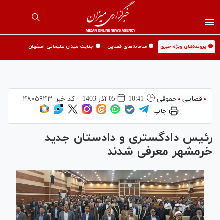
🟡 پرونده‌های ویژه خبری
🟡 سامانه‌های قضایی
🟡 جنایت میدان علیخانی اصفهان
قضایی
حقوقی
10:41
05 آذر 1403
کد خبر:
۴۸۰۵۹۴۳
چاپ
رئیس دادگستری و دادستان جدید
خرمشهر معرفی شدند