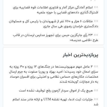
اعلام آمادگی مرکز آمار و فناوری اطلاعات قوه قضاییه برای
اشتراک‌گذاری داده‌های قضایی با حوزه علمیه
ملاقات ۶ هزار و ۷۶۰ نفر از شهروندان با رئیس کل و مسئولان
دادگستری خراسان رضوی طی سال جاری
۲۳ رأی جایگزین حبس برای تجهیز مدارس لرستان در قالب
طرح «قاضی مدرسه»
پربازدیدترین اخبار
۲ عامل مهم صهیونیست‌ها در جنگ‌های ۱۲ روزه و ۴۰ روزه به
سزای اعمال خود رسیدند/ امید بهزاد و پوریا صفوت به جرم ارسال
مختصات مکان‌های حساس نظامی و امنیتی برای افسران موساد
به دار مجازات آویخته شدند
هیچ یک از اموال سردار آزمون رفع توقیف نشده است
جزئیات ثبت ادعا، تهیه نقشه UTM و ارائه مادر سند اعلام
شد