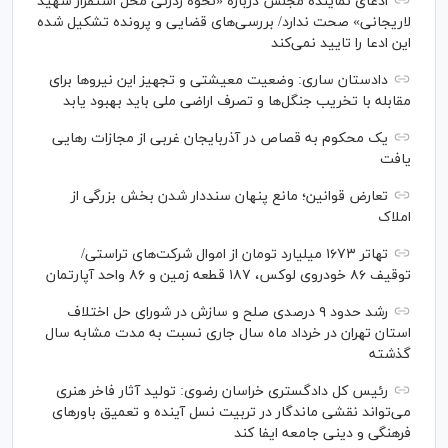
ادعای نماینده مجلس درباره «نحوه ردزنی محل استقرار شهید
لاریجانی» صحت ندارد/ بررسی‌های قضایی و پرونده تشکیل شده
این ادعا را تایید نمی‌کند
دادستان ساری: وضعیت معیشتی و تجهیز این نیرو‌ها برای
مقابله با تخریب جنگل‌ها و تصرف اراضی ملی باید بهبود یابد
یک محکوم به قصاص در آذربایجان‌ غربی از مجازات رهایی
یافت
تعارض قوانین؛ مانع پنهان سنددار شدن بخش بزرگی از
املاک
تهاتر ۱۶۷۳ میلیارد تومان از اموال شرکت‌های تراستی/
توقیف ۸۶ خودروی لوکس، ۱۸۷ قطعه زمین و ۸۶ واحد آپارتمان
رشد حدود ۹ درصدی صلح و سازش در شورای حل اختلاف
استان تهران در خرداد ماه سال جاری نسبت به مدت مشابه سال
گذشته
رئیس کل دادگستری خراسان رضوی: تولید آثار فاخر هنری
می‌تواند نقشی ماندگار در تربیت نسل آینده و تعمیق باور‌های
فرهنگی و دینی جامعه ایفا کند