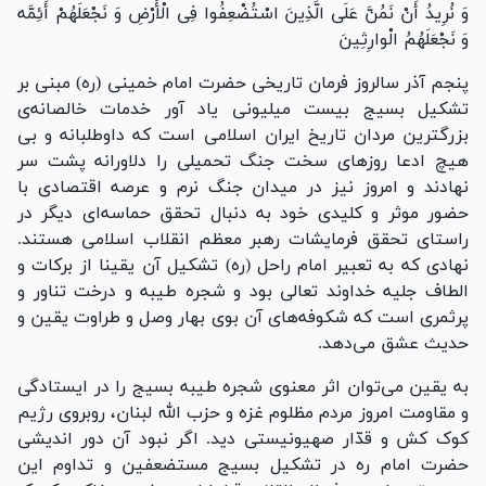
وَ نُرِیدُ أَنْ نَمُنَّ عَلَی الَّذِینَ اسْتُضْعِفُوا فِی الْأَرْضِ وَ نَجْعَلَهُمْ أَئِمَّه
وَ نَجْعَلَهُمُ الْوارِثِینَ
پنجم آذر سالروز فرمان تاریخی حضرت امام خمینی (ره) مبنی بر
تشکیل بسیج بیست میلیونی یاد آور خدمات خالصانه‌ی
بزرگترین مردان تاریخ ایران اسلامی است که داوطلبانه و بی
هیچ ادعا روز‌های سخت جنگ تحمیلی را دلاورانه پشت سر
نهادند و امروز نیز در میدان جنگ نرم و عرصه اقتصادی با
حضور موثر و کلیدی خود به دنبال تحقق حماسه‌ای دیگر در
راستای تحقق فرمایشات رهبر معظم انقلاب اسلامی هستند.
نهادی که به تعبیر امام راحل (ره) تشکیل آن یقینا از برکات و
الطاف جلیه خداوند تعالی بود و شجره طیبه و درخت تناور و
پرثمری است که شکوفه‌های آن بوی بهار وصل و طراوت یقین و
حدیث عشق می‌دهد.
به یقین می‌توان اثر معنوی شجره طیبه بسیج را در ایستادگی
و مقاومت امروز مردم مظلوم غزه و حزب الله لبنان، روبروی رژیم
کوک کش و قدّار صهیونیستی دید. اگر نبود آن دور اندیشی
حضرت امام ره در تشکیل بسیج مستضعفین و تداوم این