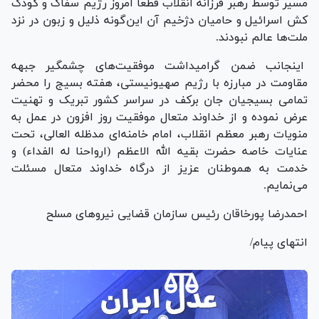
مسیر توسط رهبر فرزانه انقلاب قطعا امروز رژیم سفاک و کودک
کش اسرائیل و حامیان دژخیم آن این‌گونه ذلیل و زبون در نزد
ملت‌ها عالم نبودند.
اینجانب ضمن گرامیداشت موفقیت‌های چشمگیر جبهه
مقاومت در مبارزه با رژیم صهیونیستی، هفته بسیج را محضر
تمامی بسیجیان جان برکف در سراسر کشور تبریک و تهنیت
عرض نموده و از خداوند متعال موفقیت روز افزون در عمل به
منویات رهبر معظم انقلاب، امام خامنه‌ای مدظله العالی، تحت
عنایات خاصه حضرت بقیه الله الاعظم (ارواحنا له الفداء) و
خدمت به هموطنان عزیز از درگاه خداوند متعال مسئلت
می‌نمایم.
احمدرضا پورخاقان رئیس سازمان قضایی نیرو‌های مسلح
انتهای پیام/