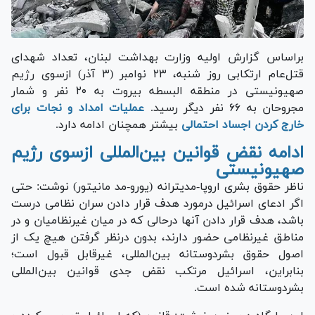
براساس گزارش اولیه وزارت بهداشت لبنان، تعداد شهدای
قتل‌عام ارتکابی روز شنبه، ۲۳ نوامبر (۳ آذر) ازسوی رژیم
صهیونیستی در منطقه البسطه بیروت به ۲۰ نفر و شمار
مجروحان به ۶۶ نفر دیگر رسید.
عملیات امداد و نجات برای
خارج کردن اجساد احتمالی
بیشتر همچنان ادامه دارد.
ادامه نقض قوانین بین‌المللی ازسوی رژیم
صهیونیستی
ناظر حقوق بشری اروپا-مدیترانه (یورو-مد مانیتور) نوشت: حتی
اگر ادعای اسرائیل درمورد هدف قرار دادن سران نظامی درست
باشد، هدف قرار دادن آنها درحالی که در میان غیرنظامیان و در
مناطق غیرنظامی حضور دارند، بدون درنظر گرفتن هیچ یک از
اصول حقوق بشردوستانه بین‌المللی، غیرقابل قبول است؛
بنابراین، اسرائیل مرتکب نقض جدی قوانین بین‌المللی
بشردوستانه شده است.