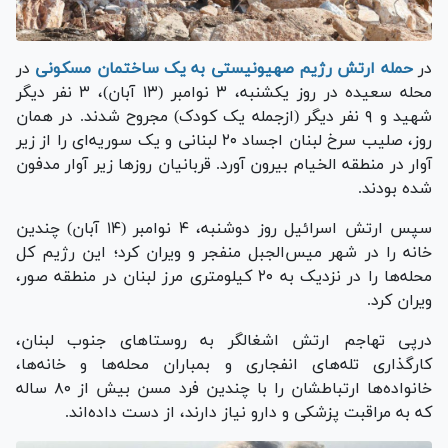
در
حمله ارتش رژیم صهیونیستی به یک ساختمان مسکونی
در
محله سعیده در روز یکشنبه، ۳ نوامبر (۱۳ آبان)، ۳ نفر دیگر
شهید و ۹ نفر دیگر (ازجمله یک کودک) مجروح شدند. در همان
روز، صلیب سرخ لبنان اجساد ۲۰ لبنانی و یک سوریه‌ای را از زیر
آوار در منطقه الخیام بیرون آورد. قربانیان روز‌ها زیر آوار مدفون
شده بودند.
سپس ارتش اسرائیل روز دوشنبه، ۴ نوامبر (۱۴ آبان) چندین
خانه را در شهر میس‌الجبل منفجر و ویران کرد؛ این رژیم کل
محله‌ها را در نزدیک به ۲۰ کیلومتری مرز لبنان در منطقه صور،
ویران کرد.
درپی تهاجم ارتش اشغالگر به روستا‌های جنوب لبنان،
کارگذاری تله‌های انفجاری و بمباران محله‌ها و خانه‌ها،
خانواده‌ها ارتباطشان را با چندین فرد مسن بیش از ۸۰ ساله
که به مراقبت پزشکی و دارو نیاز دارند، از دست داده‌اند.