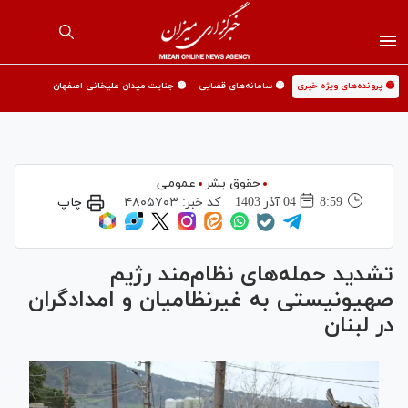
🟡 پرونده‌های ویژه خبری
🟡 سامانه‌های قضایی
🟡 جنایت میدان علیخانی اصفهان
حقوق بشر
عمومی
8:59
04 آذر 1403
کد خبر:
۴۸۰۵۷۰۳
چاپ
تشدید حمله‌های نظام‌مند رژیم
صهیونیستی به غیرنظامیان و امدادگران
در لبنان