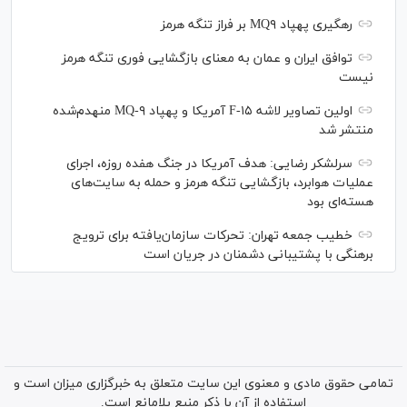
رهگیری پهپاد MQ۹ بر فراز تنگه هرمز
توافق ایران و عمان به معنای بازگشایی فوری تنگه هرمز
نیست
اولین تصاویر لاشه F-۱۵ آمریکا و پهپاد MQ-۹ منهدم‌شده
منتشر شد
سرلشکر رضایی: هدف آمریکا در جنگ هفده روزه، اجرای
عملیات هوابرد، بازگشایی تنگه هرمز و حمله به سایت‌های
هسته‌ای بود
خطیب جمعه تهران: تحرکات سازمان‌یافته برای ترویج
برهنگی با پشتیبانی دشمنان در جریان است
تمامی حقوق مادی و معنوی این سایت متعلق به خبرگزاری میزان است و
استفاده از آن با ذکر منبع بلامانع است.