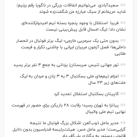
سعیدآبادی: می‌توانیم اتفاقات بزرگی در ناگویا رقم بزنیم/
شاید حریفانم از سبک مبارزه من شگفت‌زده شوند
فریبا: استقلال با وجود پنجره بسته تیم امیدوارکننده‌ای
نشان داد/ لیگ امسال قابل پیش‌بینی نیست
بدون حتی یک سرمربی خارجی؛ لیگ برتر فوتبال در انحصار
داخلی‌ها/ فصل آزمون مربیان ایرانی با چاشنی تکرار و فرصت
طلایی
تور جهانی تنیس صربستان| یزدانی به جمع ۴ نفر برتر رسید
اعزام تیم‌های ملی بسکتبال ۳ به ۳ زنان و مردان به لیگ
ملت‌های زیر ۲۳ سال
کاپیتان بسکتبال استقلال تمدید کرد
پیاتزا به تهران رسید؛ رقابت ۲۸ بازیکن برای حضور در فهرست
نهایی تیم ملی والیبال
مدیر عامل ذوب‌آهن: اشکال بزرگ فوتبال ما نتیجه
گرایی‌ست/ مدیر عامل مس: هیئت‌رئیسه فدراسیون بدون دلایل
قانونی دستور به برگزاری پلی‌آف داد