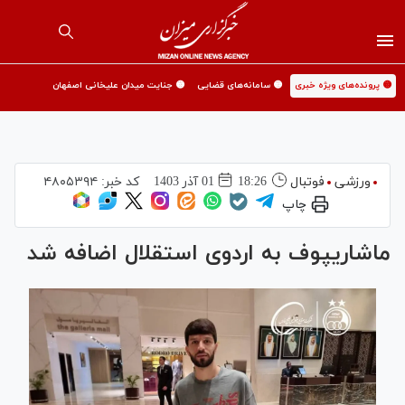
🟡 پرونده‌های ویژه خبری
🟡 سامانه‌های قضایی
🟡 جنایت میدان علیخانی اصفهان
ورزشی
فوتبال
18:26
01 آذر 1403
کد خبر:
۴۸۰۵۳۹۴
چاپ
ماشاریپوف به اردوی استقلال اضافه شد