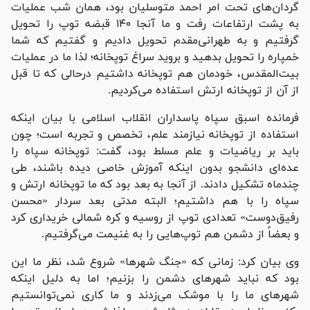
گردان‌های تحت امر احمد متوسلیان بود، همان شب عملیات
به پشت ارتفاعات رفت و ما آنجا ۱۴۰ قبضه توپ را تحویل
گرفتیم و به طهرانی‌مقدم تحویل دادیم و گفتیم که شما
خمپاره را تحویل بدهید و بروید سراغ توپخانه؛ لذا ما در عملیات
بیت‌المقدس، خودمان هم توپخانه داشتیم درحالی که تا قبل
از آن از توپخانه ارتش استفاده می‌کردیم.
فرمانده اسبق سپاه پاسداران انقلاب اسلامی با بیان اینکه
استفاده از توپخانه نیازمند علم، تخصص و تجربه است؛ چون
باید بر ریاضیات و علم مسلط بود، گفت: توپخانه سپاه را
عده‌ای دانشجو بدون اینکه آموزش خاصی دیده باشند، طی
چندماه تشکیل دادند. از آنجا به بعد بود که ما توپخانه ارتش و
سپاه را با هم داشتیم؛ البته مدتی بعد سردار «محسن
رفیق‌دوست» تعدادی توپ از روسیه و کره شمالی خریداری کرد
و بعضاً از دشمن هم توپ‌هایی را به غنیمت می‌گرفتیم.
وی بیان کرد: زمانی که «جنگ شهر‌ها» شروع شد، نظر ما این
بود که نباید شهر‌های دشمن را بزنیم؛ اما به دلیل اینکه
شهر‌های ما را با موشک می‌زدند و ما کاری نمی‌توانستیم