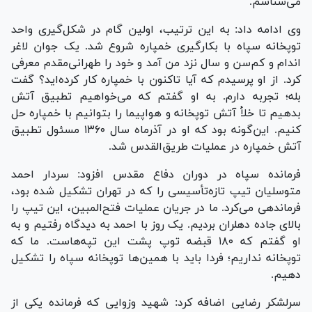
می‌شناسم.
وی ادامه داد: به این ترتیب، اولین گام در شکل‌گیری واحد
توپخانه سپاه با بکارگیری خمپاره شروع شد. یک جوان لاغر
اندام و کم‌سن و سال نزد من آمد و خود را طهرانی‌مقدم معرفی
کرد. از او پرسیدم که آیا تاکنون با خمپاره کار کرده‌اید؟ گفت
بله؛ تجربه دارم. به او گفتم که می‌خواهیم تطبیق آتش
بدهیم تا خلأ آتش توپخانه و هواپیما را بتوانیم با خمپاره حل
کنیم. این‌گونه بود که او در آذرماه سال ۱۳۶۰ مسئول تطبیق
آتش خمپاره در عملیات طریق‌القدس شد.
فرمانده سپاه در دوران دفاع مقدس افزود: سردار احمد
متوسلیان تیپ تازه‌تأسیسی را که در تهران تشکیل شده بود،
فرماندهی می‌کرد. ما در جریان عملیات فتح‌المبین، این تیپ را
بالای جاده دهلران بردیم. یک روز با احمد به دیدگاه رفتیم و به
او گفتم که ۱۸۰ قبضه توپ پشت این تپه‌هاست. ما که
توپخانه نداریم؛ فردا باید با همین‌ها توپخانه سپاه را تشکیل
دهیم.
سرلشکر رضایی اضافه کرد: شهید وزوایی که فرمانده یکی از