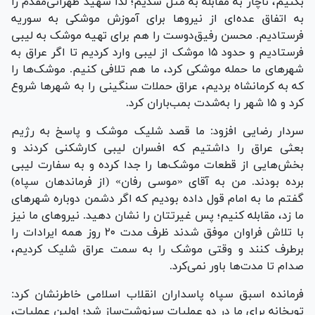
بکنیم، ناچار به مقابله به مثل شدیم؛ لذا شهید طهرانی‌مقدم را
به اتفاق عده‌ای از نیرو‌ها برای آموزش موشکی به سوریه
فرستادیم. محسن رفیق‌دوست را هم برای تهیه موشک به لیبی
فرستادیم و حدود ۱۵ موشک از لیبی وارد کردیم تا اگر عراق به
شهر‌های ما حمله موشکی کرد، ما هم تلافی کنیم. موشک‌ها را
که به کرمانشاه بردیم، عراق حملات سنگینی را به شهر‌ها شروع
کرد و ۱۵ شهر را به‌شدت بمب‌باران کرد.
سردار رضایی افزود: ما قصد شلیک موشک و پاسخ به رژیم
بعثی عراق را داشتیم که افسران لیبی کارشکنی کردند و
بخش‌هایی از قطعات موشک‌ها را جدا کرده و به سفارت لیبی
برده بودند. من به آقای «موسی رفان» (از فرماندهان سپاه)
گفتم ما به امام قول داده بودیم که اگر دشمن دوباره شهر‌های
ما زد، مقابله کنیم؛ پس غیرتتان را نشان دهید. نیرو‌های ما نیز
با تلاش فراوان موفق شدند ظرف مدت ۲۰ روز همه ایرادات را
برطرف کنند و وقتی موشک را به سمت عراق شلیک کردیم،
صدام تا مدت‌ها باور نمی‌کرد.
فرمانده اسبق سپاه پاسداران انقلاب اسلامی خاطرنشان کرد:
توپخانه برای ما در دو عملیات سرنوشت‌ساز شد؛ اولین عملیات،