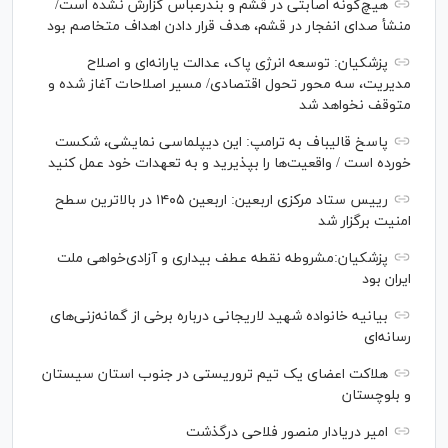
هیچ‌گونه اصابتی در قشم و بندرعباس گزارش نشده است/
منشأ صدای انفجار در قشم، هدف قرار دادن اهداف متخاصم بود
پزشکیان: توسعه انرژی پاک، عدالت یارانه‌ای و اصلاح
مدیریت، سه محور تحول اقتصادی/ مسیر اصلاحات آغاز شده و
متوقف نخواهد شد
پاسخ قالیباف به ترامپ: این دیپلماسی نمایشی، شکست
خورده است / واقعیت‌ها را بپذیرید و به تعهدات خود عمل کنید
رییس ستاد مرکزی اربعین: اربعین ۱۴۰۵ در بالاترین سطح
امنیت برگزار شد
پزشکیان:مشروطه نقطه عطف بیداری و آزادی‌خواهی ملت
ایران بود
بیانیه خانواده شهید لاریجانی درباره برخی از گمانه‌زنی‌های
رسانه‌ای
هلاکت اعضای یک تیم تروریستی در جنوب استان سیستان
و بلوچستان
امیر دریادار منصور فلاحی درگذشت