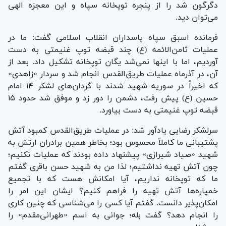
دگرگون شد را از پنجره توپخانه سپاه و این معجزه الهی
می‌توان دید.
فرمانده اسبق سپاه پاسداران انقلاب اسلامی گفت: ما در
عملیات ثامن‌الائمه (ع) چند قبضه توپ غنیمتی به دست
آوردیم، اما با اینها نمی‌شد یگان توپخانه تشکیل داد. بعد از
آن، در آذرماه عملیات طریق‌القدس انجام شد و سردار «زاهدی»
که اخیراً در سوریه شهید شدند با گردان‌های لشکر ۱۴ امام
حسین (ع) پیش رفت، دشمن را دور زد و موفق شد حدود ۱۵
قبضه توپ غنیمتی به دست بیاورد.
سرلشکر رضایی یادآور شد: در عملیات طریق‌القدس کمبود آتش
پشتیبانی ما کاملاً محسوس بود؛ بخاطر همین برادران ارتش به
شهید «صیاد شیرازی» پیشنهاد داده بودند که عملیات نکنیم؛
چون آتش تهیه نداشتیم؛ لذا من به شهید حسن باقری گفتم
ما که توپخانه نداریم، آیا امکانش هست که با تجمیع
خمپاره‌ها آتش تهیه را فراهم کنیم؟ ایشان این امر را
امکان‌پذیر دانست. گفتم آیا کسی را می‌شناسی که چنین کاری
را انجام دهد؟ گفت بله؛ جوانی به اسم «طهرانی‌مقدم» را